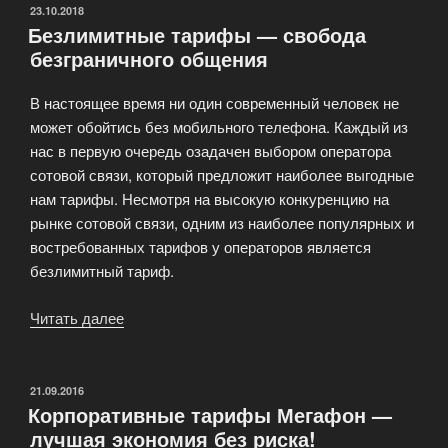
элитных
ОПУБЛИКОВАНО
23.10.2018
Безлимитные тарифы — свобода
абонентов
безграничного общения
сотовой
связи»
В настоящее время ни один современный человек не
может обойтись без мобильного телефона. Каждый из
нас в первую очередь озадачен выбором оператора
сотовой связи, который предложит наиболее выгодные
нам тарифы. Несмотря на высокую конкуренцию на
рынке сотовой связи, одним из наиболее популярных и
востребованных тарифов у операторов является
безлимитный тариф.
Читать далее
«Безлимитные
тарифы
—
свобода
ОПУБЛИКОВАНО
21.09.2016
Корпоративные тарифы Мегафон —
безграничного
лучшая экономия без риска!
общения»