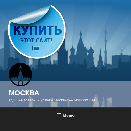
Перейти
к
содержимому
МОСКВА
Лучшие товары и услуги Москвы — Moscow Best
Меню