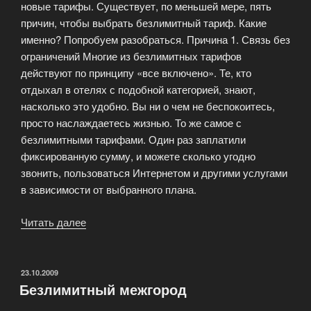
новые тарифы. Существует, по меньшей мере, пять
причин, чтобы выбрать безлимитный тариф. Какие
именно? Попробуем разобраться. Причина 1. Связь без
ограничений Многие из безлимитных тарифов
действуют по принципу «все включено». Те, кто
отдыхал в отелях с подобной категорией, знают,
насколько это удобно. Вы ни о чем не беспокоитесь,
просто наслаждаетесь жизнью. То же самое с
безлимитными тарифами. Один раз заплатили
фиксированную сумму, и можете сколько угодно
звонить, пользоваться Интернетом и другими услугами
в зависимости от выбранного плана.
Читать далее
«Пять
причин
выбрать
безлимитный
ОПУБЛИКОВАНО
23.10.2009
Безлимитный межгород
тариф»