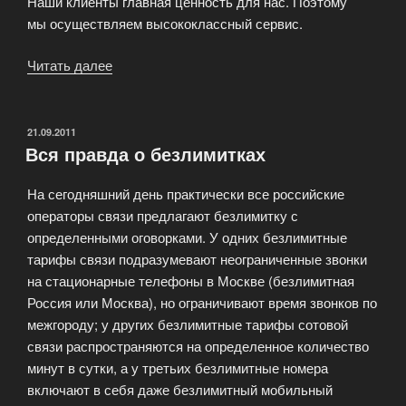
Наши клиенты главная ценность для нас. Поэтому
мы осуществляем высококлассный сервис.
Читать далее
«Персональное
обслуживание»
ОПУБЛИКОВАНО
21.09.2011
Вся правда о безлимитках
На сегодняшний день практически все российские
операторы связи предлагают безлимитку с
определенными оговорками. У одних безлимитные
тарифы связи подразумевают неограниченные звонки
на стационарные телефоны в Москве (безлимитная
Россия или Москва), но ограничивают время звонков по
межгороду; у других безлимитные тарифы сотовой
связи распространяются на определенное количество
минут в сутки, а у третьих безлимитные номера
включают в себя даже безлимитный мобильный