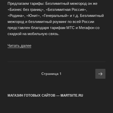
Предлагаем тарифы: Безлимитный межгород он же
«Бизнес без границ», «Безлимитная Россия»,
«Родина», «Юнит», «Генеральный» и т.д. Безлимитный
межгород и безлимитный роуминг по всей России
представлен благодаря тарифам МТС и Мегафон со
скидкой на мобильную связь.
Читать далее
«Безлимитный
межгород»
Навигация
Сле
Страница
1
по
стра
записям
МАГАЗИН ГОТОВЫХ САЙТОВ — MARTSITE.RU