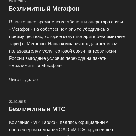
—
ОПУБЛИКОВАНО
23.10.2015
Безлимитный Мегафон
лучшая
экономия
В настоящее время многие абоненты оператора связи
без
«Мегафон» на собственном опыте убедились в
риска!»
преимуществах, которые могут подарить безлимитные
тарифы Мегафон. Наша компания предлагает всем
пользователям услуг сотовой связи на территории
России выгодные условия перехода на пакеты
«Безлимитный Мегафон».
Читать далее
«Безлимитный
Мегафон»
ОПУБЛИКОВАНО
23.10.2015
Безлимитный МТС
Компания «VIP Тариф», являясь официальным
провайдером компании ОАО «МТС», крупнейшего